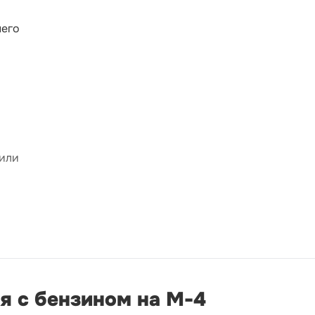
него
 или
я с бензином на М-4