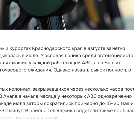
н» и курортах Краснодарского края в августе заметно
адывалась в июле. Массовая паника среди автомобилисто
отнях машин у каждой работающей АЗС, а на многих
огочасового ожидания. Однако назвать рынок полностью
тых колонках, закрывавшихся через несколько часов пос
 В Анапе в начале месяца у некоторых АЗС одновременно
екаде июля заторы сократились примерно до 15–20 машин
–30 минут. В районе Геленджика водители также сообща
вали заправляться ночью.