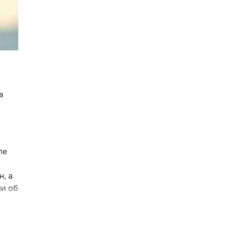
в
ле
, а
ли об