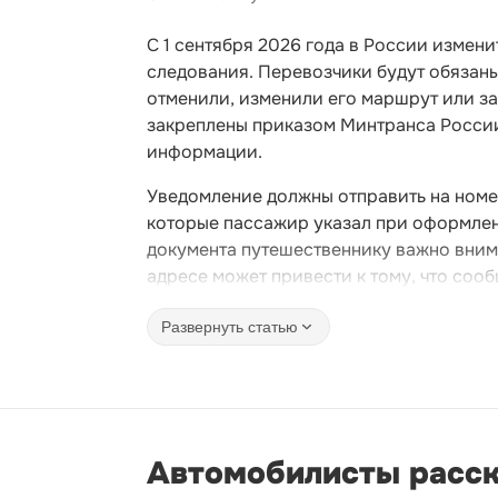
С 1 сентября 2026 года в России изме
следования. Перевозчики будут обязан
отменили, изменили его маршрут или з
закреплены приказом Минтранса Росси
информации.
Уведомление должны отправить на номе
которые пассажир указал при оформлени
документа путешественнику важно вним
адресе может привести к тому, что сооб
Развернуть статью
Автомобилисты расска