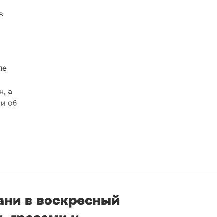
в
ле
, а
ли об
ани в воскресный