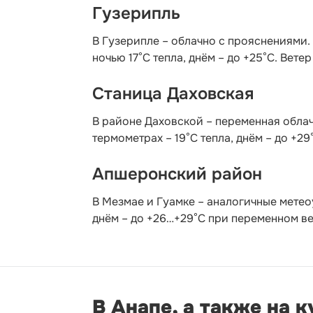
Гузерипль
В Гузерипле – облачно с прояснениями.
ночью 17°С тепла, днём – до +25°С. Вете
Станица Даховская
В районе Даховской – переменная облач
термометрах – 19°C тепла, днём – до +29
Апшеронский район
В Мезмае и Гуамке – аналогичные метео
днём – до +26…+29°С при переменном вет
В Анапе, а также на 