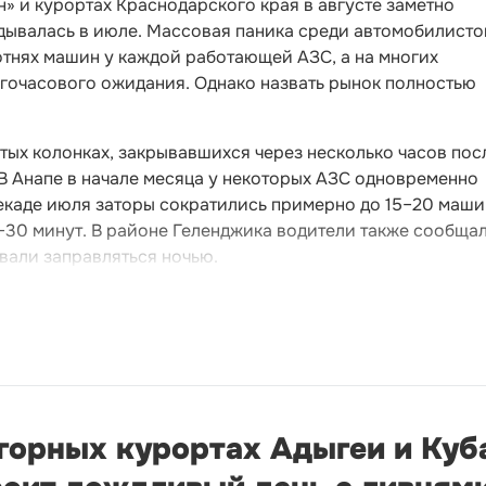
н» и курортах Краснодарского края в августе заметно
адывалась в июле. Массовая паника среди автомобилисто
отнях машин у каждой работающей АЗС, а на многих
огочасового ожидания. Однако назвать рынок полностью
тых колонках, закрывавшихся через несколько часов пос
 В Анапе в начале месяца у некоторых АЗС одновременно
екаде июля заторы сократились примерно до 15–20 машин
–30 минут. В районе Геленджика водители также сообща
вали заправляться ночью.
 горных курортах Адыгеи и Куб