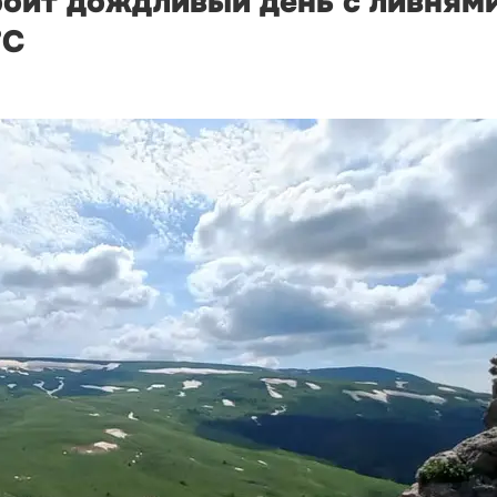
оит дождливый день с ливнями
°С