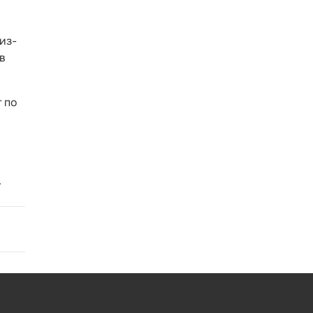
из-
в
т по
.