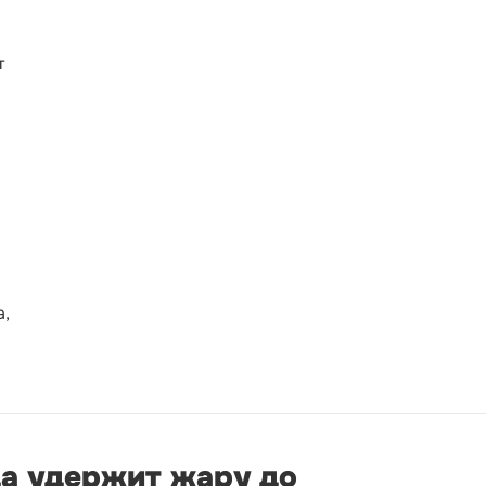
т
а,
да удержит жару до