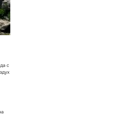
да с
оздух
на