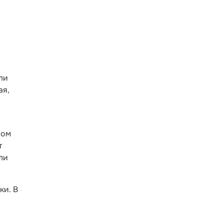
ли
ая,
ном
т
ли
ки. В