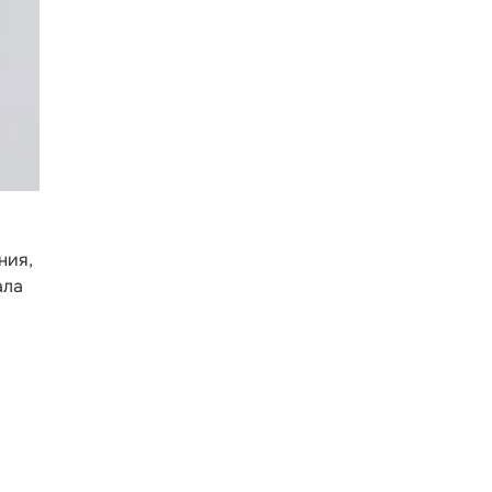
ния,
ала