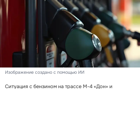
Изображение создано с помощью ИИ
Ситуация с бензином на трассе М-4 «Дон» и
курортах Краснодарского края в августе заметно
отличается от обстановки, которая складывалась в
июле. Массовая паника среди автомобилистов
прошла. Водители уже не сообщают о сотнях машин
у каждой работающей АЗС, а на многих заправках
топливо можно найти без многочасового ожидания.
Однако назвать рынок полностью стабильным пока