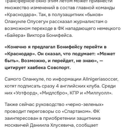
Трансферное окно этим летом может привнести
множество изменений в состав главной команды
«Краснодара». Так, в полузащитник «быков»
Олакунле Олусегун рассказал журналистам о
возможном переходе в ФК нападающего немецкого
«Байера» Виктора Бонифейса.
«Конечно я предлагал Бонифейсу перейти в
«Краснодар». Он сказал, что подумает: «Может
быть». Возможно, и перейдет, не знаю», —
цитирует хавбека Совспорт.
Самого Оланкуле, по информации Allnigeriasoccer,
хотят подписать сразу 4 английских клуба. Среди
них «Уотфорд», «Мидлсбро», КПР и «Миллуолл».
Также сейчас руководство «черно-зеленых»
проводит переговоры со «Спартаком». ФК
заинтересован в приобретении защитника
москвичей Даниила Хлусевича, сообщает