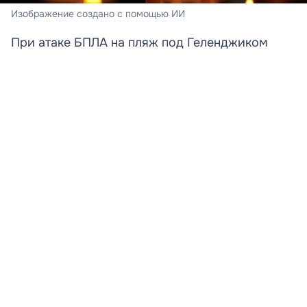
Изображение создано с помощью ИИ
При атаке БПЛА на пляж под Геленджиком
погибли преподавательница и её дочь
Стали известны новые подробности трагедии,
произошедшей на пляже в Архипо‑Осиповке под
Геленджиком. Среди погибших при атаке
беспилотника оказались преподаватель английского
языка Татьяна и её 12-летняя дочь Катя. Об этом
сообщает «КП»‑Кубань со ссылкой на родственницу
погибшей.
Семья приехала на курорт в полном составе. В
момент атаки на пляже находились Татьяна, её
старшая дочь, супруг и младший ребёнок. Мужчина и
семилетняя девочка в момент удара были в воде,
поэтому смогли избежать гибели. Отец семейства
получил осколочное ранение ноги.