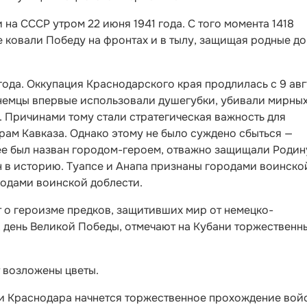
на СССР утром 22 июня 1941 года. С того момента 1418
е ковали Победу на фронтах и в тылу, защищая родные до
ода. Оккупация Краснодарского края продлилась с 9 авг
сь немцы впервые использовали душегубки, убивали мирны
. Причинами тому стали стратегическая важность для
рам Кавказа. Однако этому не было суждено сбыться —
е был назван городом-героем, отважно защищали Родин
н в историю. Туапсе и Анапа признаны городами воинско
родами воинской доблести.
 о героизме предков, защитивших мир от немецко-
, день Великой Победы, отмечают на Кубани торжествен
 возложены цветы.
ди Краснодара начнется торжественное прохождение войс