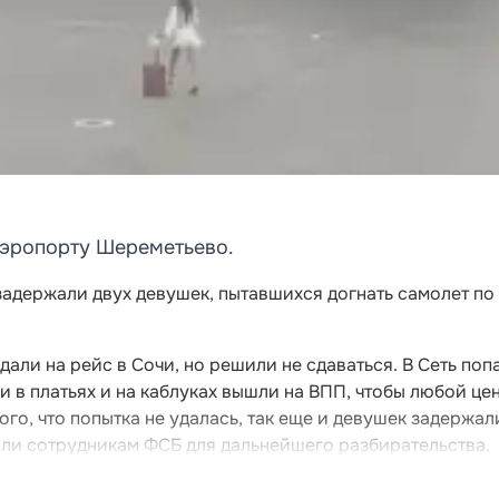
аэропорту Шереметьево.
адержали двух девушек, пытавшихся догнать самолет по
али на рейс в Сочи, но решили не сдаваться. В Сеть поп
и в платьях и на каблуках вышли на ВПП, чтобы любой це
того, что попытка не удалась, так еще и девушек задержал
ли сотрудникам ФСБ для дальнейшего разбирательства.