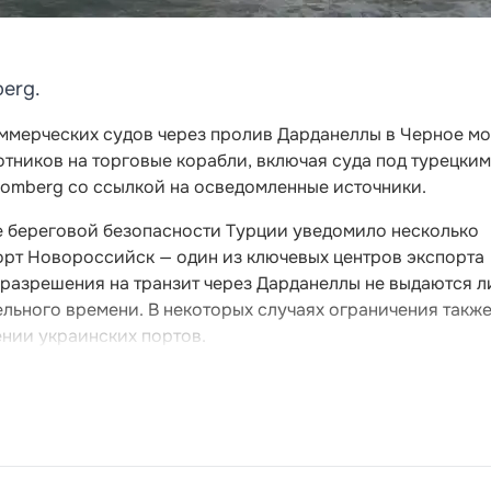
erg.
оммерческих судов через пролив Дарданеллы в Черное мо
тников на торговые корабли, включая суда под турецким
oomberg со ссылкой на осведомленные источники.
е береговой безопасности Турции уведомило несколько
орт Новороссийск — один из ключевых центров экспорта
я разрешения на транзит через Дарданеллы не выдаются л
льного времени. В некоторых случаях ограничения такж
ении украинских портов.