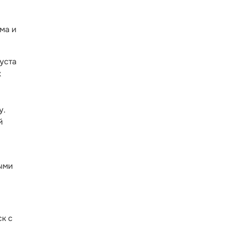
ма и
уста
х
у.
й
ными
к с