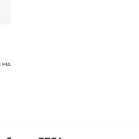
3
 над