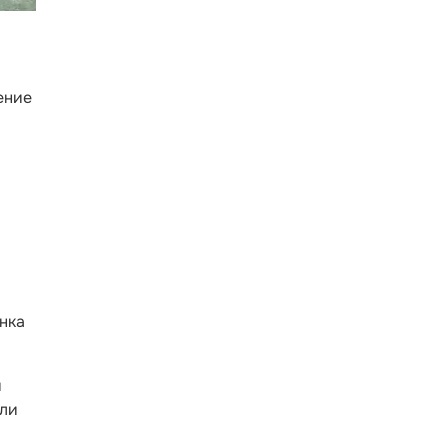
ение
нка
и
или