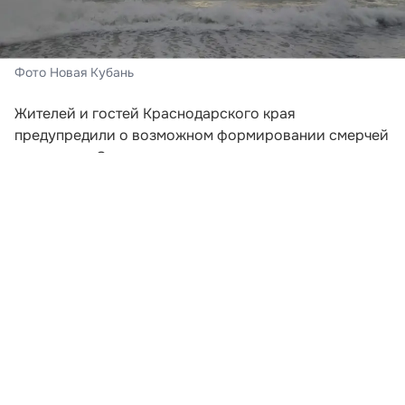
Фото Новая Кубань
Жителей и гостей Краснодарского края
предупредили о возможном формировании смерчей
над морем. Соответствующее штормовое
предупреждение распространило региональное
управление МЧС.
Опасное погодное явление прогнозируется в
акватории между Анапой и Магри. По данным
синоптиков, риск возникновения смерчей
сохранится во второй половине дня 8 августа, а
также на протяжении 9 и 10 числа.
Развернуть статью