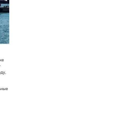
ке
у
ду,
ьные