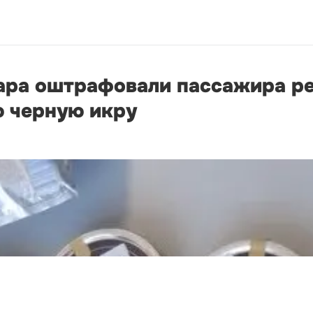
ара оштрафовали пассажира ре
 черную икру