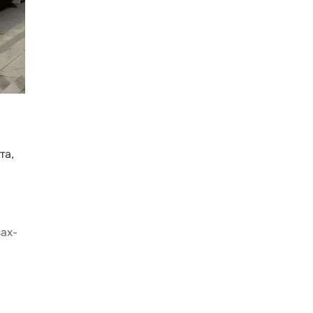
та,
зах-