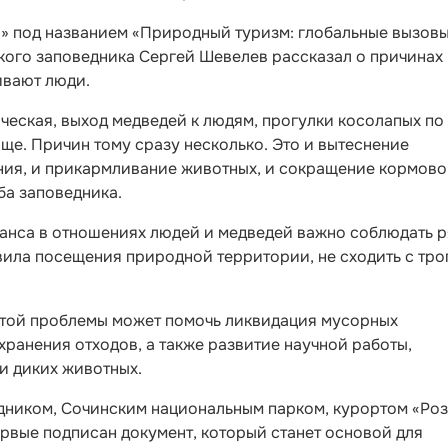
р» под названием «Природный туризм: глобальные вызовы
кого заповедника Сергей Шевелев рассказал о причинах
ивают люди.
ическая, выход медведей к людям, прогулки косолапых по
ще. Причин тому сразу несколько. Это и вытеснение
ания, и прикармливание животных, и сокращение кормов
ба заповедника.
ланса в отношениях людей и медведей важно соблюдать 
ила посещения природной территории, не сходить с тро
этой проблемы может помочь ликвидация мусорных
хранения отходов, а также развитие научной работы,
и диких животных.
дником, Сочинским национальным парком, курортом «Ро
рвые подписан документ, который станет основой для