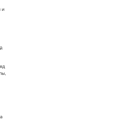
 и
ой
ряд
пы,
за