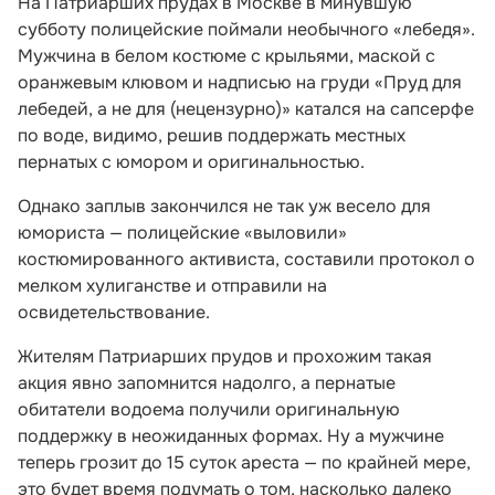
На Патриарших прудах в Москве в минувшую
субботу полицейские поймали необычного «лебедя».
Мужчина в белом костюме с крыльями, маской с
оранжевым клювом и надписью на груди «Пруд для
лебедей, а не для (нецензурно)» катался на сапсерфе
по воде, видимо, решив поддержать местных
пернатых с юмором и оригинальностью.
Однако заплыв закончился не так уж весело для
юмориста — полицейские «выловили»
костюмированного активиста, составили протокол о
мелком хулиганстве и отправили на
освидетельствование.
Жителям Патриарших прудов и прохожим такая
акция явно запомнится надолго, а пернатые
обитатели водоема получили оригинальную
поддержку в неожиданных формах. Ну а мужчине
теперь грозит до 15 суток ареста — по крайней мере,
это будет время подумать о том, насколько далеко