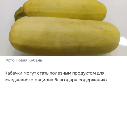
Фото Новая Кубань
Кабачки могут стать полезным продуктом для
ежедневного рациона благодаря содержанию
пищевых волокон. Клетчатка поддерживает
нормальную работу кишечника, помогает дольше
сохранять чувство сытости и служит питательной
средой для полезной микрофлоры. Об этом
рассказала врач-эндокринолог Лада Федина в
комментарии «Газете.Ru».