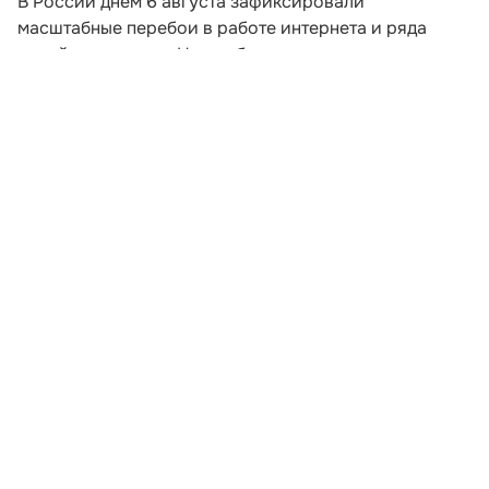
В России днем 6 августа зафиксировали
масштабные перебои в работе интернета и ряда
онлайн-сервисов. На проблемы жалуются
пользователи из разных регионов, включая
Краснодарский край.
По данным сервисов мониторинга, первые массовые
сообщения о сбоях начали поступать примерно с
13:00 по московскому времени. У одних
пользователей сайты не открываются совсем, у
других страницы и приложения загружаются
медленно либо работают с перебоями.
Развернуть статью
Читайте НК в соцсетях: