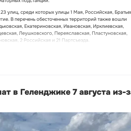
маторных подстанций.
23 улиц, среди которых улицы 1 Мая, Российская, Братье
гие. В перечень обесточенных территорий также вошли
ьковская, Екатериновская, Ивановская, Ирклиевская,
щевская, Леушковского, Переяславская, Пластуновская,
овская, 2 Российская и 21 Партсъезда.
ат в Геленджике 7 августа из-