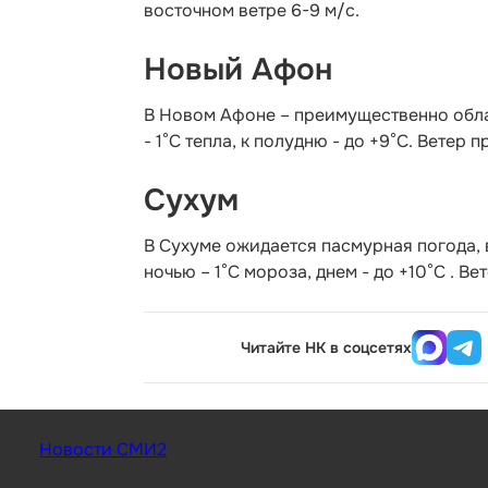
восточном ветре 6-9 м/с.
Новый Афон
В Новом Афоне – преимущественно обла
- 1°С тепла, к полудню - до +9°С. Ветер
Сухум
В Сухуме ожидается пасмурная погода, 
ночью – 1°С мороза, днем - до +10°С . В
Читайте НК в соцсетях
Новости СМИ2