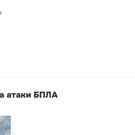
в
за атаки БПЛА