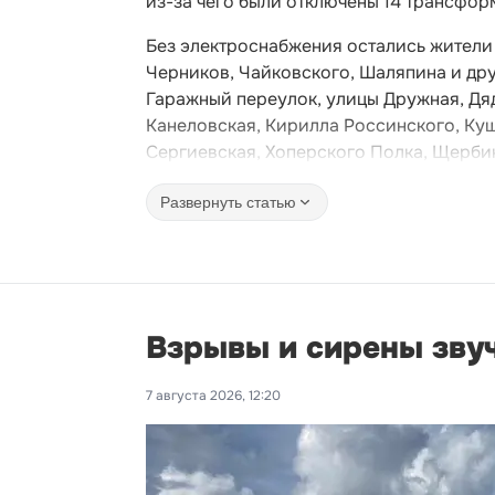
из-за чего были отключены 14 трансфор
Без электроснабжения остались жители 
Черников, Чайковского, Шаляпина и дру
Гаражный переулок, улицы Дружная, Дяд
Канеловская, Кирилла Россинского, Ку
Сергиевская, Хоперского Полка, Щербин
Развернуть статью
Взрывы и сирены звуч
7 августа 2026, 12:20