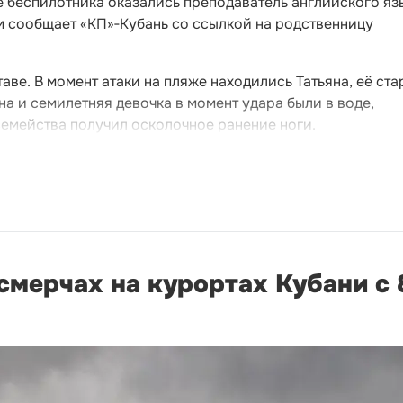
е беспилотника оказались преподаватель английского яз
том сообщает «КП»‑Кубань со ссылкой на родственницу
аве. В момент атаки на пляже находились Татьяна, её ст
на и семилетняя девочка в момент удара были в воде,
семейства получил осколочное ранение ноги.
мерчах на курортах Кубани с 8