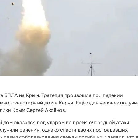
та БПЛА на Крым. Трагедия произошла при падении
 многоквартирный дом в Керчи. Ещё один человек получи
блики Крым Сергей Аксёнов.
й дом оказался под ударом во время очередной атаки
олучили ранения, однако спасти двоих пострадавших
выразил соболезнования семьям погибших и заявил, что 