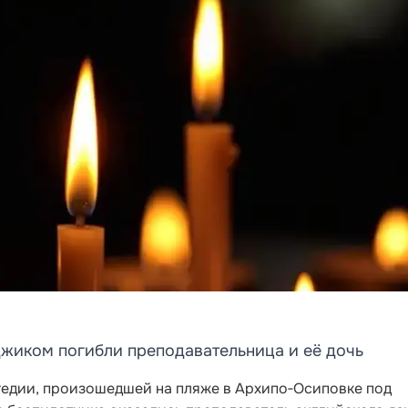
джиком погибли преподавательница и её дочь
гедии, произошедшей на пляже в Архипо‑Осиповке под