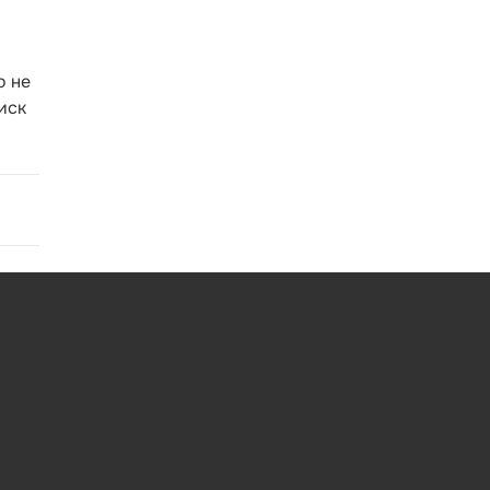
о не
иск