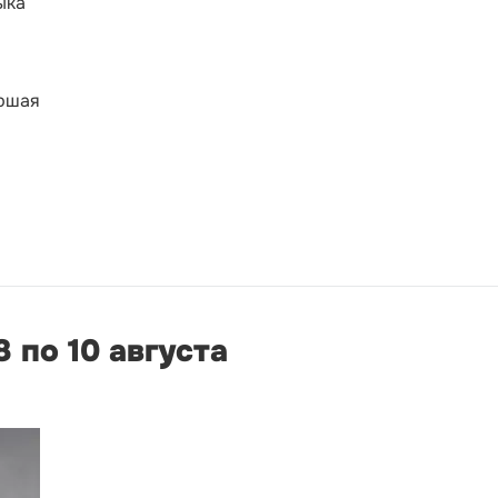
ыка
аршая
 по 10 августа