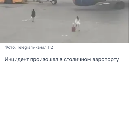
Фото: Telegram-канал 112
Инцидент произошел в столичном аэропорту
Шереметьево.
В московском аэропорту Шереметьево задержали
двух девушек, пытавшихся догнать самолет по
взлетно-посадочной полосе.
По предварительным данным, дамы опоздали на
рейс в Сочи, но решили не сдаваться. В Сеть попало
видео, на котором видно, как пассажирки в платьях и
на каблуках вышли на ВПП, чтобы любой ценой