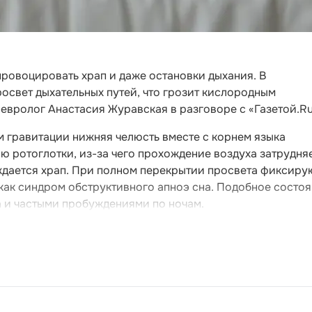
провоцировать храп и даже остановки дыхания. В
освет дыхательных путей, что грозит кислородным
евролог Анастасия Журавская в разговоре с «Газетой.Ru
м гравитации нижняя челюсть вместе с корнем языка
ю ротоглотки, из-за чего прохождение воздуха затрудняе
ождается храп. При полном перекрытии просвета фиксиру
как синдром обструктивного апноэ сна. Подобное состо
 и частыми пробуждениями по ночам.