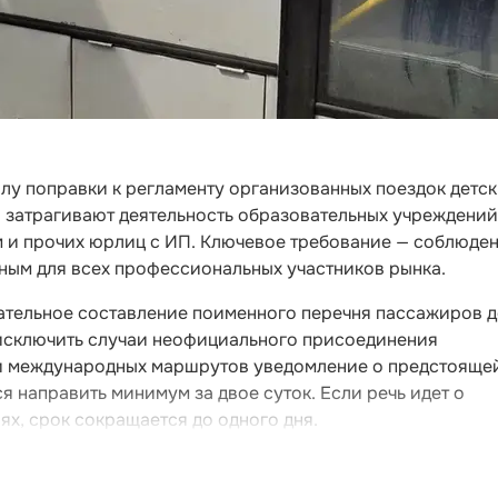
илу поправки к регламенту организованных поездок детс
 затрагивают деятельность образовательных учреждений
м и прочих юрлиц с ИП. Ключевое требование — соблюде
ным для всех профессиональных участников рынка.
ательное составление поименного перечня пассажиров 
 исключить случаи неофициального присоединения
 и международных маршрутов уведомление о предстояще
я направить минимум за двое суток. Если речь идет о
х, срок сокращается до одного дня.