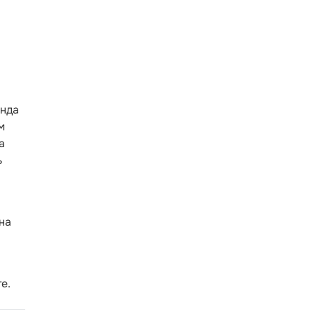
анда
м
а
ь
на
е.