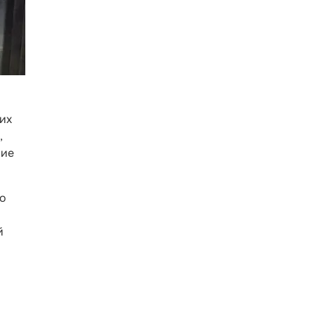
ких
,
ние
до
й