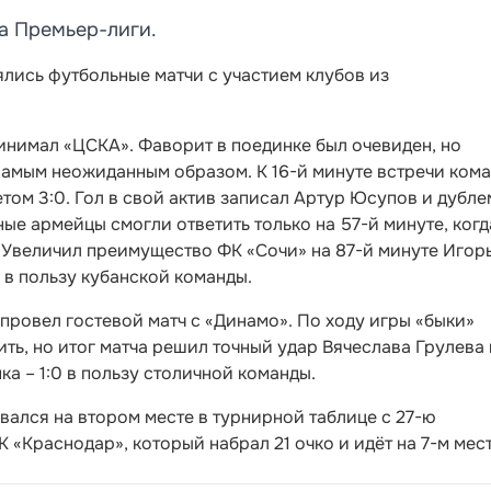
ра Премьер-лиги.
ялись футбольные матчи с участием клубов из
инимал «ЦСКА». Фаворит в поединке был очевиден, но
самым неожиданным образом. К 16-й минуте встречи ком
том 3:0. Гол в свой актив записал Артур Юсупов и дубле
е армейцы смогли ответить только на 57-й минуте, когд
 Увеличил преимущество ФК «Сочи» на 87-й минуте Игор
1 в пользу кубанской команды.
провел гостевой матч с «Динамо». По ходу игры «быки»
ть, но итог матча решил точный удар Вячеслава Грулева 
ка – 1:0 в пользу столичной команды.
вался на втором месте в турнирной таблице с 27-ю
«Краснодар», который набрал 21 очко и идёт на 7-м мест