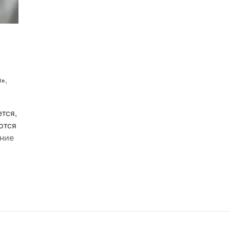
».
тся,
ются
яние