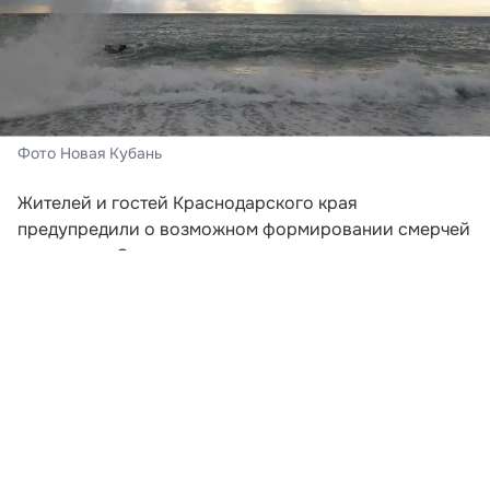
Фото Новая Кубань
Жителей и гостей Краснодарского края
предупредили о возможном формировании смерчей
над морем. Соответствующее штормовое
предупреждение распространило региональное
управление МЧС.
Опасное погодное явление прогнозируется в
акватории между Анапой и Магри. По данным
синоптиков, риск возникновения смерчей
сохранится во второй половине дня 8 августа, а
также на протяжении 9 и 10 числа.