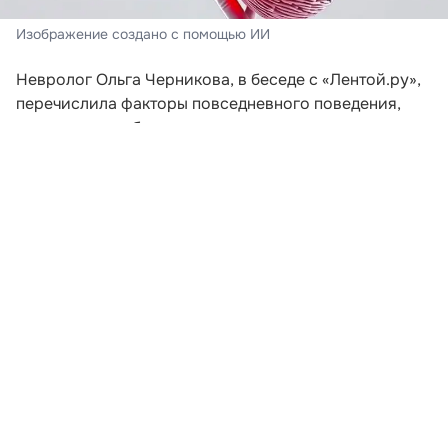
Изображение создано с помощью ИИ
Невролог Ольга Черникова, в беседе с «Лентой.ру»,
перечислила факторы повседневного поведения,
которые способны спровоцировать развитие
деменции. В числе таких привычек специалист
назвала недостаток сна и отсутствие регулярной
двигательной активности.
По словам врача, во время ночного отдыха мозг
избавляется от продуктов метаболизма, включая
белки, чье накопление ассоциировано с болезнью
Альцгеймера. Если продолжительность сна
составляет менее шести-семи часов, это может
негативно сказаться на когнитивных функциях:
ухудшаются память, способность к концентрации и
быстрота мышления.