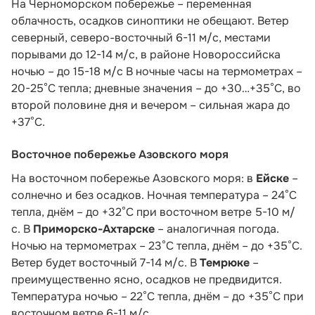
На Черноморском побережье – переменная
облачность, осадков синоптики не обещают. Ветер
северный, северо-восточный 6-11 м/с, местами
порывами до 12-14 м/с, в районе Новороссийска
ночью – до 15-18 м/с В ночные часы на термометрах –
20-25°С тепла; дневные значения – до +30…+35°С, во
второй половине дня и вечером – сильная жара до
+37°С.
Восточное побережье Азовского моря
На восточном побережье Азовского моря: в
Ейске
–
солнечно и без осадков. Ночная температура – 24°С
тепла, днём – до +32°С при восточном ветре 5-10 м/
с. В
Приморско-Ахтарске
– аналогичная погода.
Ночью на термометрах – 23°С тепла, днём – до +35°С.
Ветер будет восточный 7-14 м/с. В
Темрюке
–
преимущественно ясно, осадков не предвидится.
Температура ночью – 22°С тепла, днём – до +35°С при
восточном ветре 6-11 м/с.