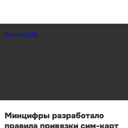
Новости СМИ2
Минцифры разработало
правила привязки сим-карт