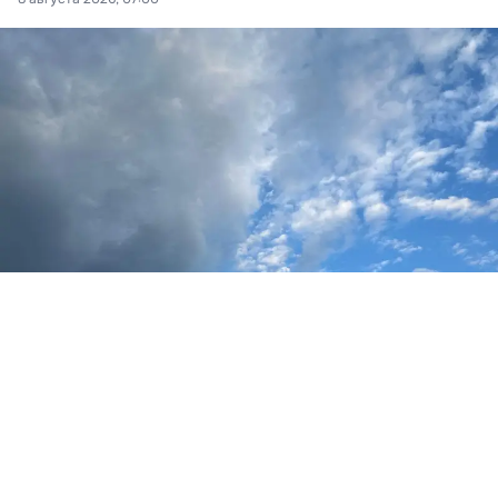
Фото: Новая Кубань
Станица Даховская
По данным синоптиков Гисметео,
в субботу, 8
августа, в районе Даховской прогнозируется
малооблачная погода, вечером пройдёт