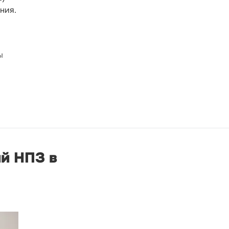
ния.
ы
ий НПЗ в