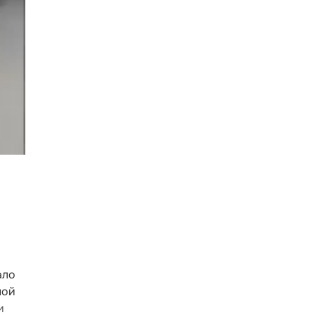
ало
ной
и