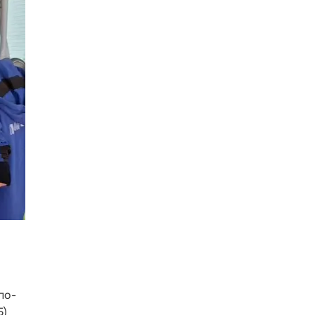
по-
Б)