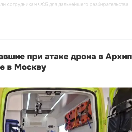
ли сотрудникам ФСБ для дальнейшего разбирательства.
авшие при атаке дрона в Архи
е в Москву