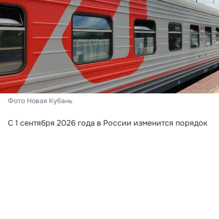
Фото Новая Кубань
С 1 сентября 2026 года в России изменится порядок
информирования пассажиров поездов дальнего
следования. Перевозчики будут обязаны направлять
путешественникам сообщения, если поезд отменили,
изменили его маршрут или заменили
железнодорожный состав. Новые требования
закреплены приказом Минтранса России,
опубликованным на официальном портале правовой
информации.