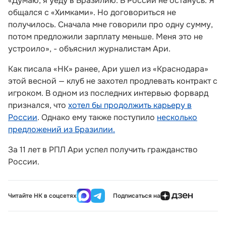
«Думаю, я уеду в Бразилию. В России не останусь. Я
общался с «Химками». Но договориться не
получилось. Сначала мне говорили про одну сумму,
потом предложили зарплату меньше. Меня это не
устроило», - объяснил журналистам Ари.
Как писала «НК» ранее, Ари ушел из «Краснодара»
этой весной — клуб не захотел продлевать контракт с
игроком. В одном из последних интервью форвард
признался, что
хотел бы продолжить карьеру в
России
. Однако ему также поступило
несколько
предложений из Бразилии.
За 11 лет в РПЛ Ари успел получить гражданство
России.
Читайте НК в соцсетях
Подписаться на