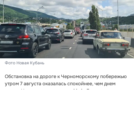
Фото Новая Кубань
Обстановка на дороге к Черноморскому побережью
утром 7 августа оказалась спокойнее, чем днем
ранее. На основных участках М-4 «Дон» серьезных
заторов не наблюдается, однако небольшие
скопления машин сохраняются у Геленджика и
Новороссийска. На АЗС есть бензин и дизель, но в
ряде районов продолжают действовать ограничения
на объем отпуска.