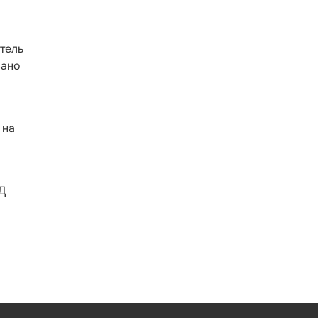
тель
сано
 на
Д