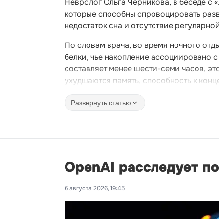
Невролог Ольга Черникова, в беседе с 
которые способны спровоцировать разви
недостаток сна и отсутствие регулярно
По словам врача, во время ночного отд
белки, чье накопление ассоциировано с
составляет менее шести-семи часов, эт
ухудшаются память, способность к конц
Развернуть статью
OpenAI расследует п
6 августа 2026, 19:45