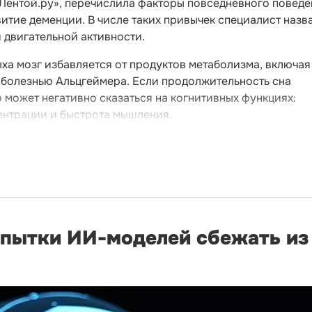
«Лентой.ру», перечислила факторы повседневного поведе
тие деменции. В числе таких привычек специалист назв
й двигательной активности.
ыха мозг избавляется от продуктов метаболизма, включая
 болезнью Альцгеймера. Если продолжительность сна
о может негативно сказаться на когнитивных функциях:
ентрации и быстрота мышления.
опытки ИИ-моделей сбежать из