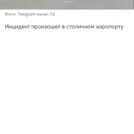
Фото: Telegram-канал 112
Инцидент произошел в столичном аэропорту
Шереметьево.
В московском аэропорту Шереметьево задержали
двух девушек, пытавшихся догнать самолет по
взлетно-посадочной полосе.
По предварительным данным, дамы опоздали на
рейс в Сочи, но решили не сдаваться. В Сеть попало
видео, на котором видно, как пассажирки в платьях и
на каблуках вышли на ВПП, чтобы любой ценой
успеть забраться в салон. Однако мало того, что
попытка не удалась, так еще и девушек задержали
сотрудники аэрогавани. Женщин передали
сотрудникам ФСБ для дальнейшего разбирательства.