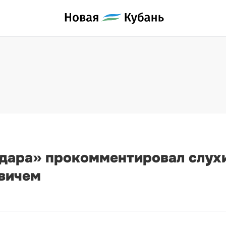
дара» прокомментировал слух
вичем