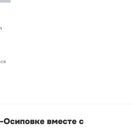
л
вся
о-Осиповке вместе с