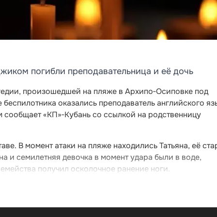
джиком погибли преподавательница и её дочь
гедии, произошедшей на пляже в Архипо‑Осиповке под
е беспилотника оказались преподаватель английского яз
том сообщает «КП»‑Кубань со ссылкой на родственницу
аве. В момент атаки на пляже находились Татьяна, её ст
на и семилетняя девочка в момент удара были в воде,
семейства получил осколочное ранение ноги.