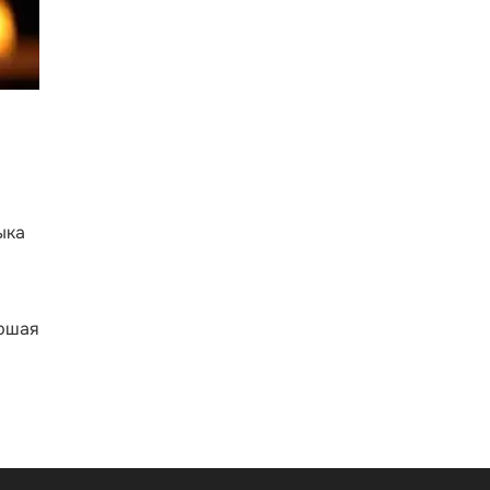
ыка
аршая