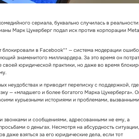
 комедийного сериала, буквально случилась в реальности
дианы Марк Цукерберг подал иск против корпорации Meta
ет блокировали в Facebook** — система модерации ошиб
ующий знаменитого миллиардера. За это время он потра
е своей юридической практики, но даже во время блоки
му.
ных неудобствах и приводит переписку с поддержкой, где
зку — «младшего и более богатого Марка Цукерберга». О
 своими курьезными историями и проблемами, вызванным
 звонками и сообщениями, адресованными не ему, а
просьбами о деньгах. Несмотря на абсурдность ситуации
ов даже взяться за его юридические дела, если тот