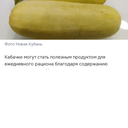
Фото Новая Кубань
Кабачки могут стать полезным продуктом для
ежедневного рациона благодаря содержанию
пищевых волокон. Клетчатка поддерживает
нормальную работу кишечника, помогает дольше
сохранять чувство сытости и служит питательной
средой для полезной микрофлоры. Об этом
рассказала врач-эндокринолог Лада Федина в
комментарии «Газете.Ru».
По словам специалиста, кабачки подходят людям,
которые следят за весом. В 100 граммах овоща