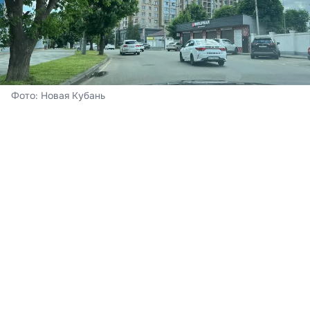
Фото: Новая Кубань
Краснодар
Сегодня – воскресенье, 8 августа. В Краснодаре
ожидается облачная погода с прояснениями,
пройдёт кратковременный дождь, гроза. Ветер при
этом южный 4-9 м/с. Ночь пройдёт с температурой
воздуха +21…+23°С, к полудню на термометрах - до
30-32°С тепла,
подтвердили в Краснодарском
центре по гидрометеорологии и мониторингу
окружающей среды.
Краснодарский край