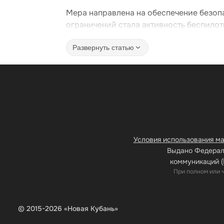
Мера направлена на обеспечение безоп
ограничений стала активность беспилот
Развернуть статью
Условия использования м
Выдано Федераль
коммуникаций (
При полном или 
© 2015-2026 «Новая Кубань»