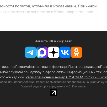
асности полетов, уточнили в Росавиации. Причиной
ных летательных аппаратов в Краснодарском крае.
Читайте НК в соцсетях:
атериалов
Реклама
Контактная информация
Письмо в редакцию
Пол
ной службой по надзору в сфере связи, информационных техно
Роскомнадзор).
Регистрационный номер СМИ Эл № ФС 77 - 65269 
частичном использовании материалов активная гиперссылка на «Новую Куба
Главный редактор и учредитель — С. Паленков.