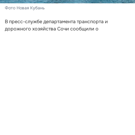
Фото Новая Кубань
В пресс-службе департамента транспорта и
дорожного хозяйства Сочи сообщили о
корректировке расписания скоростного судна
«Комета». Начиная со следующей недели, перевозки
по маршруту Сочи — Абхазия будут выполняться
трижды в неделю. Речь идет о рейсах,
запланированных на среду, пятницу и воскресенье.
Причиной расширения графика стал возросший
спрос на пассажирские перевозки. Дополнительные
сеансы отправления призваны повысить комфорт
передвижения для местных жителей и гостей
курорта в условиях высокой нагрузки на
транспортную инфраструктуру.
Развернуть статью