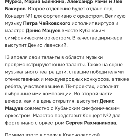
Муржа, Мария Баянкина, Александр Рамм и Лев
Бакиров
. Второе отделение будет отдано под
Концерт №1 для фортепиано с оркестром. Великую
музыку
Петра Чайковского
исполнит виртуоз и
маэстро
Денис Мацуев
вместе Кубанским
симфоническим оркестром. В качестве дирижера
выступит Денис Ивенский.
13 апреля свои таланты в области музыки
продемонстрируют юные таланты. Также на сцене
музыкального театра дети, ставшие победителями
отечественных и международных конкурсов, а также
ребята, участвовавшие в ТВ-проектах, исполнят
выбранные ими композиции. Во второй части
вечера, как и в день открытия, выступит
Денис
Мацуев
совместно с Кубанским симфоническим
оркестром. Маэстро представит Концерт №2 для
фортепиано с оркестром
Сергея Рахманинова
.
Помимо этого в среду в Краснодарской