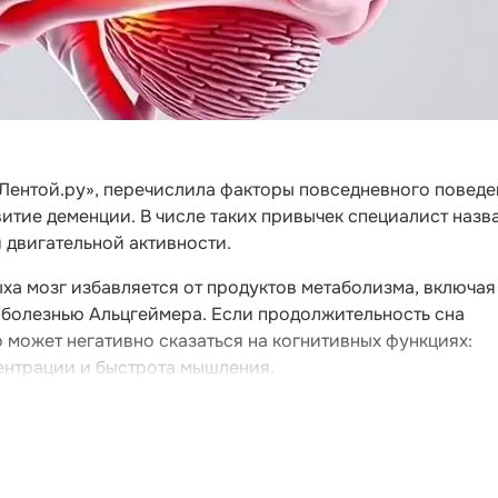
«Лентой.ру», перечислила факторы повседневного поведе
тие деменции. В числе таких привычек специалист назв
й двигательной активности.
ыха мозг избавляется от продуктов метаболизма, включая
 болезнью Альцгеймера. Если продолжительность сна
о может негативно сказаться на когнитивных функциях:
ентрации и быстрота мышления.