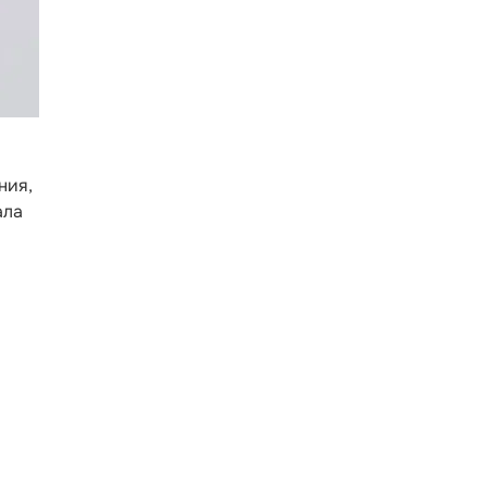
ния,
ала