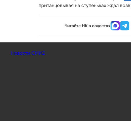
пританцовывая на ступеньках ждал возв
Читайте НК в соцсетях
Новости СМИ2