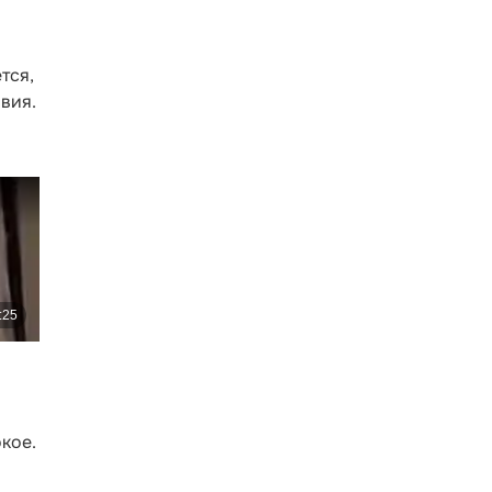
тся,
вия.
окое.