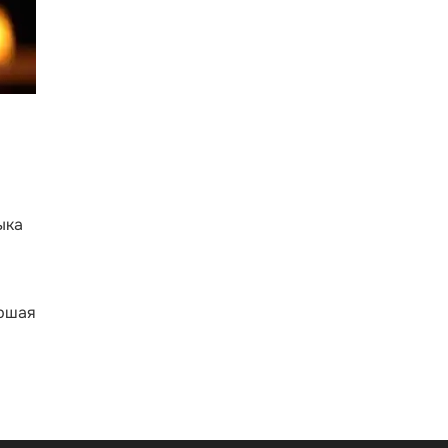
ыка
аршая