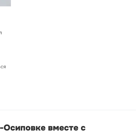
л
вся
о-Осиповке вместе с