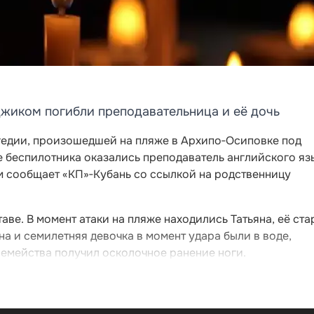
джиком погибли преподавательница и её дочь
гедии, произошедшей на пляже в Архипо‑Осиповке под
е беспилотника оказались преподаватель английского яз
том сообщает «КП»‑Кубань со ссылкой на родственницу
аве. В момент атаки на пляже находились Татьяна, её ст
на и семилетняя девочка в момент удара были в воде,
семейства получил осколочное ранение ноги.