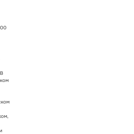
100
с
 В
ском
ском
ком,
и