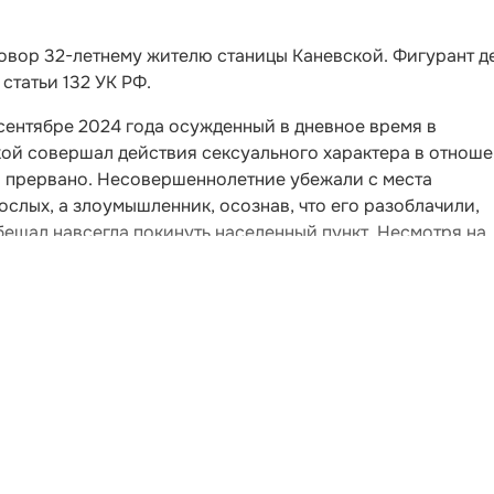
овор 32-летнему жителю станицы Каневской. Фигурант д
статьи 132 УК РФ.
 сентябре 2024 года осужденный в дневное время в
ой совершал действия сексуального характера в отнош
о прервано. Несовершеннолетние убежали с места
слых, а злоумышленник, осознав, что его разоблачили,
ещал навсегда покинуть населенный пункт. Несмотря на
правоохранителями.
Читайте НК в соцсетях: