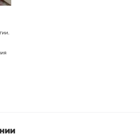
гии.
ния
онии