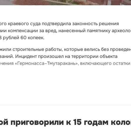
го краевого суда подтвердила законность решения
ии компенсации за вред, нанесенный памятнику археоло
3 рублей 60 копеек.
жили строительные работы, которые велись без проведе
ваний. Инцидент произошел на территории объекта
ачения «Гермонасса–Тмутаракань», включающего остатки
й приговорили к 15 годам кол