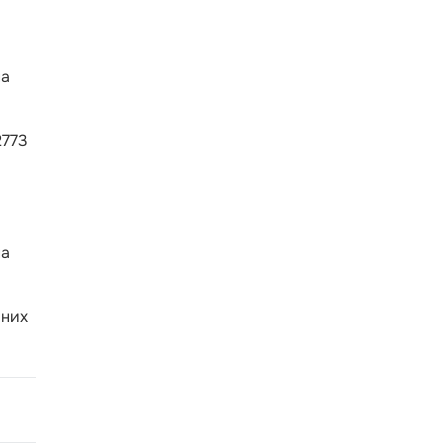
на
2773
на
 них