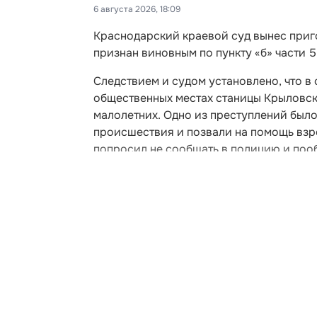
6 августа 2026, 18:09
Краснодарский краевой суд вынес приг
признан виновным по пункту «б» части 5 
Следствием и судом установлено, что в
общественных местах станицы Крыловск
малолетних. Одно из преступлений был
происшествия и позвали на помощь взро
попросил не сообщать в полицию и пооб
уговоры, женщины все же связались с 
Развернуть статью