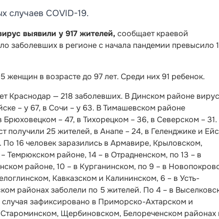
ых случаев COVID-19.
вирус выявили у 917 жителей,
сообщает краевой
сло заболевших в регионе с начала пандемии превысило 
5 женщин в возрасте до 97 лет. Среди них 91 ребенок.
ет Краснодар — 218 заболевших. В Динском районе виру
ке – у 67, в Сочи – у 63. В Тимашевском районе
 Брюховецком – 47, в Тихорецком – 36, в Северском – 31.
 получили 25 жителей, в Анапе – 24, в Геленджике и Ей
1. По 16 человек заразились в Армавире, Крыловском,
 Темрюкском районе, 14 – в Отрадненском, по 13 – в
нском районе, 10 – в Курганинском, по 9 – в Новопокров
елоглинском, Кавказском и Калининском, 6 – в Усть-
ом районах заболели по 5 жителей. По 4 – в Выселковс
 случая зафиксировано в Приморско-Ахтарском и
, Староминском, Щербиновском, Белореченском районах 