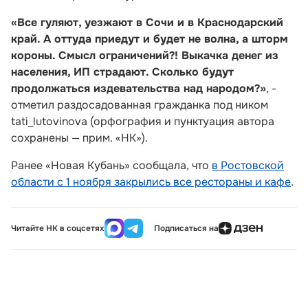
«Все гуляют, уезжают в Сочи и в Краснодарский
край. А оттуда приедут и будет не волна, а шторм
короны. Смысл ограничений?! Выкачка денег из
населения, ИП страдают. Сколько будут
продолжаться издевательства над народом?»
, -
отметил раздосадованная гражданка под ником
tati_lutovinova (орфография и пунктуация автора
сохранены — прим. «НК»).
Ранее «Новая Кубань» сообщала, что
в Ростовской
области с 1 ноября закрылись все рестораны и кафе
.
Читайте НК в соцсетях
Подписаться на