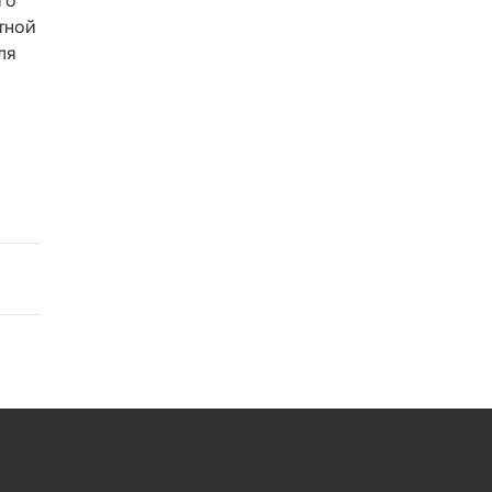
го
тной
ля