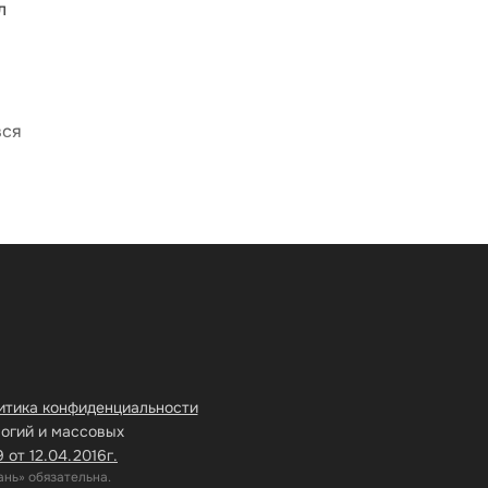
л
вся
итика конфиденциальности
логий и массовых
от 12.04.2016г.
нь» обязательна.