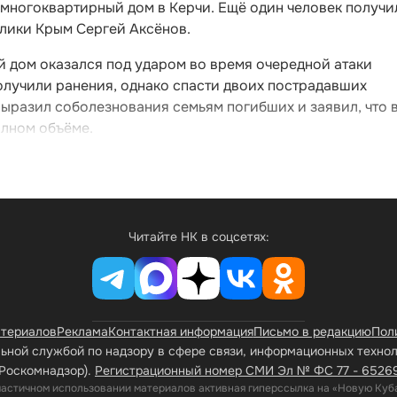
 многоквартирный дом в Керчи. Ещё один человек получи
блики Крым Сергей Аксёнов.
й дом оказался под ударом во время очередной атаки
олучили ранения, однако спасти двоих пострадавших
выразил соболезнования семьям погибших и заявил, что 
олном объёме.
Читайте НК в соцсетях:
атериалов
Реклама
Контактная информация
Письмо в редакцию
Пол
ной службой по надзору в сфере связи, информационных техно
Роскомнадзор).
Регистрационный номер СМИ Эл № ФС 77 - 65269 
частичном использовании материалов активная гиперссылка на «Новую Куба