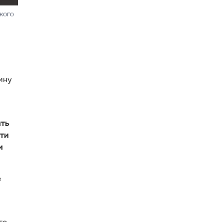
кого
ину
ить
ти
и
е