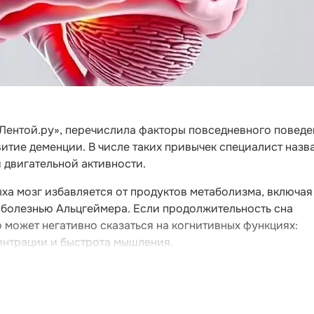
«Лентой.ру», перечислила факторы повседневного поведе
тие деменции. В числе таких привычек специалист назв
й двигательной активности.
ыха мозг избавляется от продуктов метаболизма, включая
 болезнью Альцгеймера. Если продолжительность сна
о может негативно сказаться на когнитивных функциях:
ентрации и быстрота мышления.