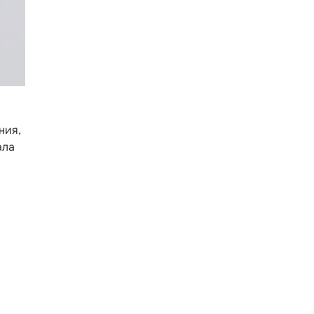
ния,
ала