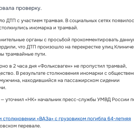
овала проверку.
ло ДТП с участием трамвая. В социальных сетях появило
столкнулись иномарка и трамвай.
анительные органы с просьбой прокомментировать данн
ердили, что ДТП произошло на перекрестке улиц Клинич
ны трамвайные пути.
но в 2 часа дня «Фольксваген» не пропустил трамвай,
ество. В результате столкновения иномарки с обществе
 мужчина, находившийся на пассажирском сидении
чи.
, — уточнил «НК» начальник пресс-службы УМВД России п
и столкновении «ВАЗа» с грузовиком погибла 64-летняя
овском перевале.