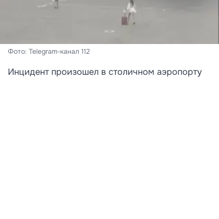
Фото: Telegram-канал 112
Инцидент произошел в столичном аэропорту
Шереметьево.
В московском аэропорту Шереметьево задержали
двух девушек, пытавшихся догнать самолет по
взлетно-посадочной полосе.
По предварительным данным, дамы опоздали на
рейс в Сочи, но решили не сдаваться. В Сеть попало
видео, на котором видно, как пассажирки в платьях и
на каблуках вышли на ВПП, чтобы любой ценой
успеть забраться в салон. Однако мало того, что
попытка не удалась, так еще и девушек задержали