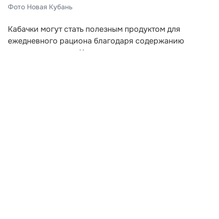
Фото Новая Кубань
Кабачки могут стать полезным продуктом для
ежедневного рациона благодаря содержанию
пищевых волокон. Клетчатка поддерживает
нормальную работу кишечника, помогает дольше
сохранять чувство сытости и служит питательной
средой для полезной микрофлоры. Об этом
рассказала врач-эндокринолог Лада Федина в
комментарии «Газете.Ru».
По словам специалиста, кабачки подходят людям,
которые следят за весом. В 100 граммах овоща
содержится примерно 20–25 килокалорий, поэтому
его можно использовать в составе лёгких и
разнообразных блюд. Кроме клетчатки, в кабачках
есть витамин C, калий, витамины группы B и
антиоксиданты.