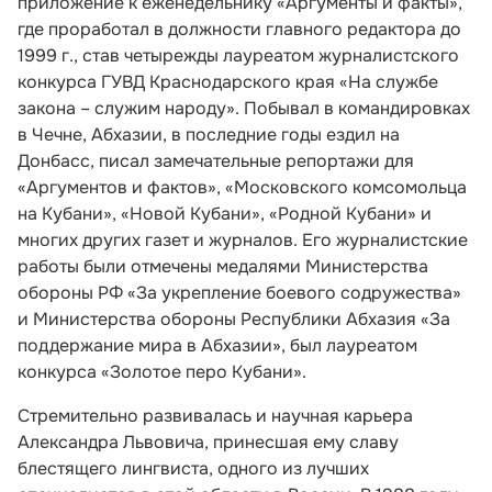
приложение к еженедельнику «Аргументы и факты»,
где проработал в должности главного редактора до
1999 г., став четырежды лауреатом журналистского
конкурса ГУВД Краснодарского края «На службе
закона – служим народу». Побывал в командировках
в Чечне, Абхазии, в последние годы ездил на
Донбасс, писал замечательные репортажи для
«Аргументов и фактов», «Московского комсомольца
на Кубани», «Новой Кубани», «Родной Кубани» и
многих других газет и журналов. Его журналистские
работы были отмечены медалями Министeрства
oбoроны РФ «За укрепление боевого содружества»
и Министeрства oбороны Республики Абхазия «За
поддержание мира в Абхазии», был лауреатом
конкурса «Золотое перо Кубани».
Стремительно развивалась и научная карьера
Александра Львовича, принесшая ему славу
блестящего лингвиста, одного из лучших