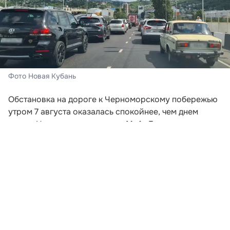
Фото Новая Кубань
Обстановка на дороге к Черноморскому побережью
утром 7 августа оказалась спокойнее, чем днем
ранее. На основных участках М-4 «Дон» серьезных
заторов не наблюдается, однако небольшие
скопления машин сохраняются у Геленджика и
Новороссийска. На АЗС есть бензин и дизель, но в
ряде районов продолжают действовать ограничения
на объем отпуска.
Пробки по дороге к морю
По данным «Яндекс.Пробок» на 10:00, на