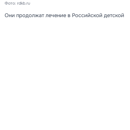
Фото: rdkb.ru
Они продолжат лечение в Российской детской
клинической больнице.
Две девочки, получившие тяжелые ранения в
результате атаки беспилотника на пляж в селе
Архипо-Осиповка в Краснодарском крае,
доставлены в Российскую детскую клиническую
больницу (РДКБ) Минздрава РФ в Москве. Об этом
журналистам сообщили в пресс-службе
медицинского учреждения.
В федеральный центр были эвакуированы пациентки
11 и 16 лет. Девочки находились на пляже в момент
удара 3 августа и получили тяжелые минно-
взрывные травмы и осколочные ранения туловища,
шеи и конечностей. Транспортировку пострадавших
в Москву обеспечили специалисты Федерального