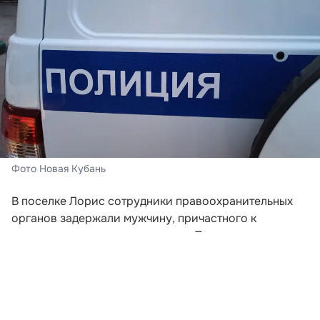
Фото Новая Кубань
В поселке Лорис сотрудники правоохранительных
органов задержали мужчину, причастного к
хищению средств у пенсионера. При личном
досмотре у него обнаружили семь миллионов
рублей, часть из которых принадлежала
потерпевшему из Горячего Ключа — тот ранее
передал злоумышленникам пять миллионов.