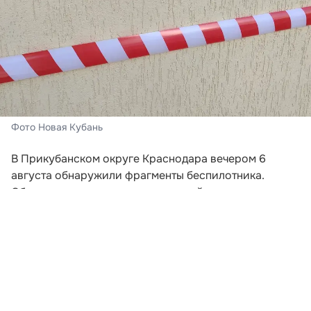
Фото Новая Кубань
В Прикубанском округе Краснодара вечером 6
августа обнаружили фрагменты беспилотника.
Обломки оказались на придомовой территории
многоквартирного дома.
По предварительной информации, никто не
пострадал. Повреждений здания, автомобилей и
других объектов также не выявили. После
обнаружения фрагментов на место прибыли
оперативные и специальные службы, которые