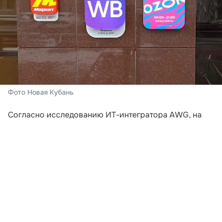
Фото Новая Кубань
Согласно исследованию ИТ-интегратора AWG, на
которое ссылается «Российская газета»,
неудовлетворительные условия доставки стали
ключевой причиной отказа от покупок в онлайне.
Почти две трети опрошенных (65%) приняли
решение не оформлять заказ из-за слишком долгих
сроков или высокой цены доставки.
Примечательно, что чаще всего потенциальные
клиенты теряются еще до добавления товара в